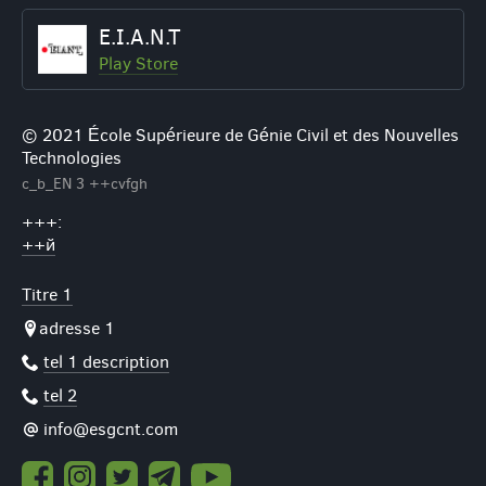
William Thomson
Play Store
© 2021 École Supérieure de Génie Civil et des Nouvelles
Technologies
c_b_EN 3 ++cvfgh
+++:
++й
Titre 1
adresse 1
tel 1 description
tel 2
info@esgcnt.com