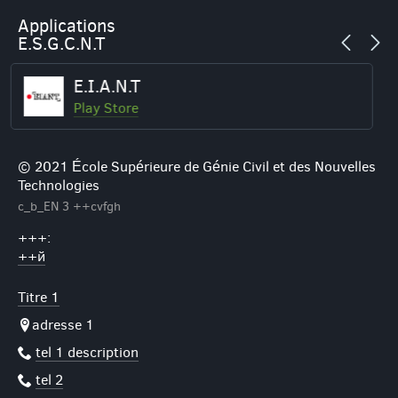
Applications
E.S.G.C.N.T
William Thomson
Play Store
© 2021 École Supérieure de Génie Civil et des Nouvelles
Technologies
c_b_EN 3 ++cvfgh
+++:
++й
Titre 1
adresse 1
tel 1 description
tel 2